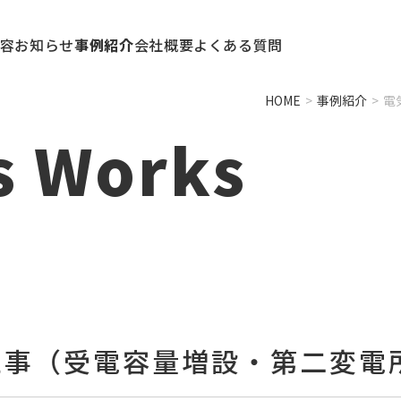
容
お知らせ
事例紹介
会社概要
よくある質問
HOME
>
事例紹介
>
電
s Works
工事（受電容量増設・第二変電