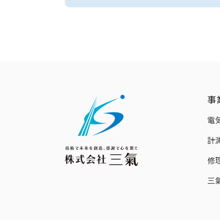
事
電
計
修
三