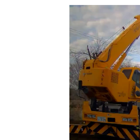
動
画
プ
レ
ー
ヤ
ー