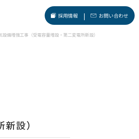
|
採用情報
お問い合わせ
気設備増強工事（受電容量増設・第二変電所新設）
所新設）