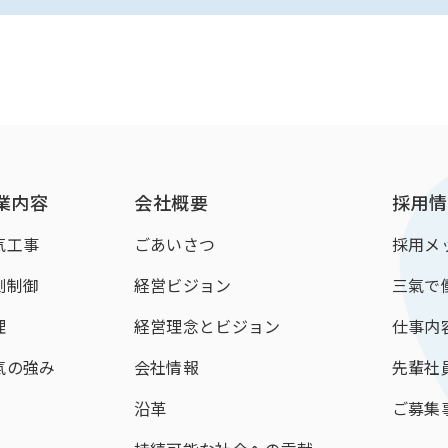
業内容
会社概要
採用情
気工事
ごあいさつ
採用メ
測制御
経営ビジョン
三氣で
理
経営理念とビジョン
仕事内
氣の強み
会社情報
先輩社
沿革
ご募集